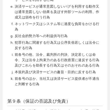
決済サービスが通常意図しないバグを利用する動作又
は通常意図しない効果を及ぼす外部ツールの利用、作
成又は頒布を行う行為
ネットワーク又はシステム等に過度な負荷をかける行
為
反社会的勢力等への利益供与行為
犯罪行為に関連する行為又は公序良俗若しくは法令に
反する行為
前各号の他、法令、裁判所の判決、決定若しくは命
令、又は法令上拘束力のある行政措置に違反する行為
及びこれらを助長する行為又はそのおそれのある行為
本規約及び決済サービスの趣旨・目的に反する行為
前各号のほか、当社又は決済サービス提供者が不適当
と判断する行為
第９条（保証の否認及び免責）